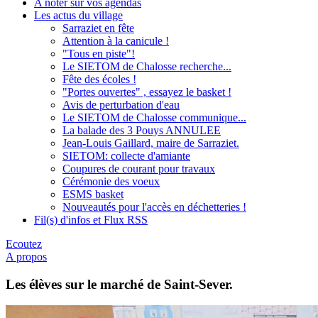
A noter sur vos agendas
Les actus du village
Sarraziet en fête
Attention à la canicule !
"Tous en piste"!
Le SIETOM de Chalosse recherche...
Fête des écoles !
"Portes ouvertes" , essayez le basket !
Avis de perturbation d'eau
Le SIETOM de Chalosse communique...
La balade des 3 Pouys ANNULEE
Jean-Louis Gaillard, maire de Sarraziet.
SIETOM: collecte d'amiante
Coupures de courant pour travaux
Cérémonie des voeux
ESMS basket
Nouveautés pour l'accès en déchetteries !
Fil(s) d'infos et Flux RSS
Ecoutez
A propos
Les élèves sur le marché de Saint-Sever.