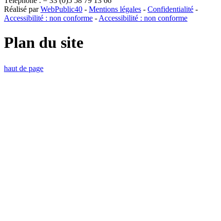
Téléphone : = 33 (0)5 58 79 13 66
Réalisé par
WebPublic40
-
Mentions légales
-
Confidentialité
-
Accessibilité : non conforme
-
Accessibilité : non conforme
Plan du site
haut de page